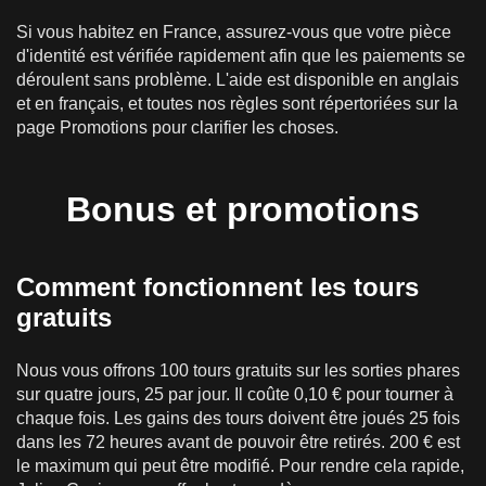
Si vous habitez en France, assurez-vous que votre pièce
d'identité est vérifiée rapidement afin que les paiements se
déroulent sans problème. L'aide est disponible en anglais
et en français, et toutes nos règles sont répertoriées sur la
page Promotions pour clarifier les choses.
Bonus et promotions
Comment fonctionnent les tours
gratuits
Nous vous offrons 100 tours gratuits sur les sorties phares
sur quatre jours, 25 par jour. Il coûte 0,10 € pour tourner à
chaque fois. Les gains des tours doivent être joués 25 fois
dans les 72 heures avant de pouvoir être retirés. 200 € est
le maximum qui peut être modifié. Pour rendre cela rapide,