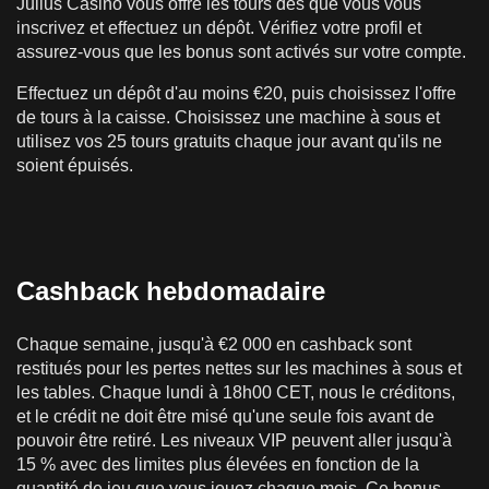
Julius Casino vous offre les tours dès que vous vous
inscrivez et effectuez un dépôt. Vérifiez votre profil et
assurez-vous que les bonus sont activés sur votre compte.
Effectuez un dépôt d'au moins €20, puis choisissez l'offre
de tours à la caisse. Choisissez une machine à sous et
utilisez vos 25 tours gratuits chaque jour avant qu'ils ne
soient épuisés.
Cashback hebdomadaire
Chaque semaine, jusqu'à €2 000 en cashback sont
restitués pour les pertes nettes sur les machines à sous et
les tables. Chaque lundi à 18h00 CET, nous le créditons,
et le crédit ne doit être misé qu'une seule fois avant de
pouvoir être retiré. Les niveaux VIP peuvent aller jusqu'à
15 % avec des limites plus élevées en fonction de la
quantité de jeu que vous jouez chaque mois. Ce bonus