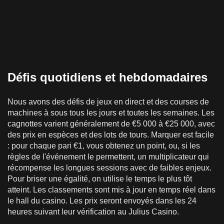
Défis quotidiens et hebdomadaires
Nous avons des défis de jeux en direct et des courses de
machines à sous tous les jours et toutes les semaines. Les
cagnottes varient généralement de €5 000 à €25 000, avec
des prix en espèces et des lots de tours. Marquer est facile
: pour chaque pari €1, vous obtenez un point, ou, si les
règles de l'événement le permettent, un multiplicateur qui
récompense les longues sessions avec de faibles enjeux.
Pour briser une égalité, on utilise le temps le plus tôt
atteint. Les classements sont mis à jour en temps réel dans
le hall du casino. Les prix seront envoyés dans les 24
heures suivant leur vérification au Julius Casino.