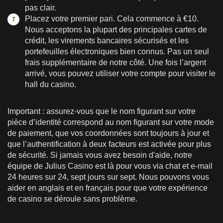
pas clair.
Placez votre premier pari. Cela commence à €10.
Nous acceptons la plupart des principales cartes de
crédit, les virements bancaires sécurisés et les
portefeuilles électroniques bien connus. Pas un seul
frais supplémentaire de notre côté. Une fois l’argent
arrivé, vous pouvez utiliser votre compte pour visiter le
hall du casino.
Important : assurez-vous que le nom figurant sur votre
pièce d’identité correspond au nom figurant sur votre mode
de paiement, que vos coordonnées sont toujours à jour et
que l’authentification à deux facteurs est activée pour plus
de sécurité. Si jamais vous avez besoin d'aide, notre
équipe de Julius Casino est là pour vous via chat et e-mail
24 heures sur 24, sept jours sur sept. Nous pouvons vous
aider en anglais et en français pour que votre expérience
de casino se déroule sans problème.