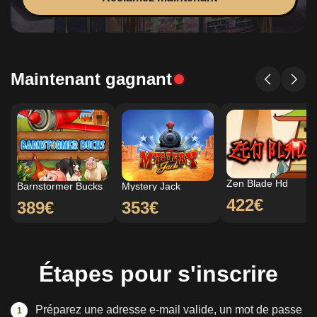
Maintenant gagnant
Zen Blade Hd
Barnstormer Bucks
Mystery Jack
422€
389€
353€
Étapes pour s'inscrire
Préparez une adresse e-mail valide, un mot de passe