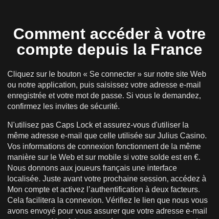
Comment accéder à votre
compte depuis la France
Cliquez sur le bouton « Se connecter » sur notre site Web
ou notre application, puis saisissez votre adresse e-mail
enregistrée et votre mot de passe. Si vous le demandez,
confirmez les invites de sécurité.
N'utilisez pas Caps Lock et assurez-vous d'utiliser la
même adresse e-mail que celle utilisée sur Julius Casino.
Vos informations de connexion fonctionnent de la même
manière sur le Web et sur mobile si votre solde est en €.
Nous donnons aux joueurs français une interface
localisée. Juste avant votre prochaine session, accédez à
Mon compte et activez l’authentification à deux facteurs.
Cela facilitera la connexion. Vérifiez le lien que nous vous
avons envoyé pour vous assurer que votre adresse e-mail