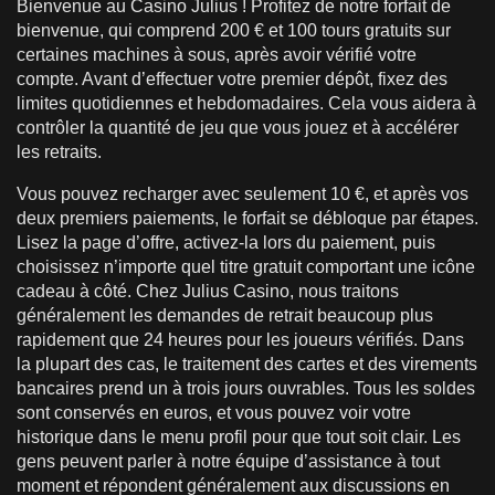
Bienvenue au Casino Julius ! Profitez de notre forfait de
bienvenue, qui comprend 200 € et 100 tours gratuits sur
certaines machines à sous, après avoir vérifié votre
compte. Avant d’effectuer votre premier dépôt, fixez des
limites quotidiennes et hebdomadaires. Cela vous aidera à
contrôler la quantité de jeu que vous jouez et à accélérer
les retraits.
Vous pouvez recharger avec seulement 10 €, et après vos
deux premiers paiements, le forfait se débloque par étapes.
Lisez la page d’offre, activez-la lors du paiement, puis
choisissez n’importe quel titre gratuit comportant une icône
cadeau à côté. Chez Julius Casino, nous traitons
généralement les demandes de retrait beaucoup plus
rapidement que 24 heures pour les joueurs vérifiés. Dans
la plupart des cas, le traitement des cartes et des virements
bancaires prend un à trois jours ouvrables. Tous les soldes
sont conservés en euros, et vous pouvez voir votre
historique dans le menu profil pour que tout soit clair. Les
gens peuvent parler à notre équipe d’assistance à tout
moment et répondent généralement aux discussions en