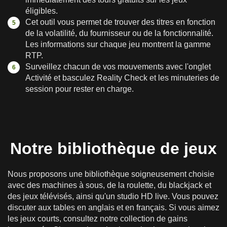
éligibles.
Cet outil vous permet de trouver des titres en fonction
de la volatilité, du fournisseur ou de la fonctionnalité.
Les informations sur chaque jeu montrent la gamme
RTP.
Surveillez chacun de vos mouvements avec l'onglet
Activité et basculez Reality Check et les minuteries de
session pour rester en charge.
Notre bibliothèque de jeux
Nous proposons une bibliothèque soigneusement choisie
avec des machines à sous, de la roulette, du blackjack et
des jeux télévisés, ainsi qu'un studio HD live. Vous pouvez
discuter aux tables en anglais et en français. Si vous aimez
les jeux courts, consultez notre collection de gains