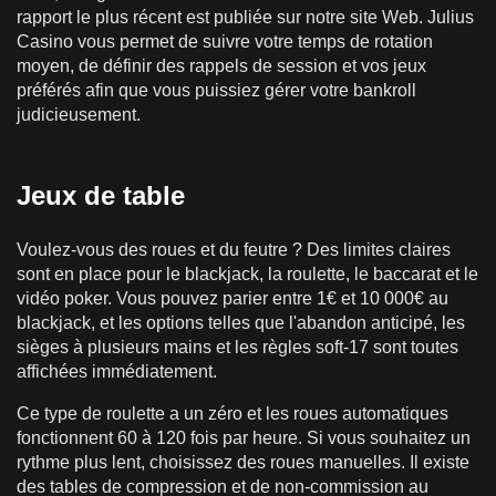
rapport le plus récent est publiée sur notre site Web. Julius
Casino vous permet de suivre votre temps de rotation
moyen, de définir des rappels de session et vos jeux
préférés afin que vous puissiez gérer votre bankroll
judicieusement.
Jeux de table
Voulez-vous des roues et du feutre ? Des limites claires
sont en place pour le blackjack, la roulette, le baccarat et le
vidéo poker. Vous pouvez parier entre 1€ et 10 000€ au
blackjack, et les options telles que l'abandon anticipé, les
sièges à plusieurs mains et les règles soft-17 sont toutes
affichées immédiatement.
Ce type de roulette a un zéro et les roues automatiques
fonctionnent 60 à 120 fois par heure. Si vous souhaitez un
rythme plus lent, choisissez des roues manuelles. Il existe
des tables de compression et de non-commission au